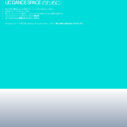
UC DANCE SPACE のために:
ダンスを一度もしたことがない
方、レベル0から始めたい方向け。
体系的にダンスを学びたい生徒。
働く人々はストレスを解消し、エネルギーを充電するために運動が必要です。
さまざまなスタイルを学びたい
ダンス愛好家
。
ダンスのスキルと基礎を向上させたい方向け。
UCはあなたを一つの型に閉じ込めるものではありません。UCは、
誰もが異なる道を歩む力を与えます。