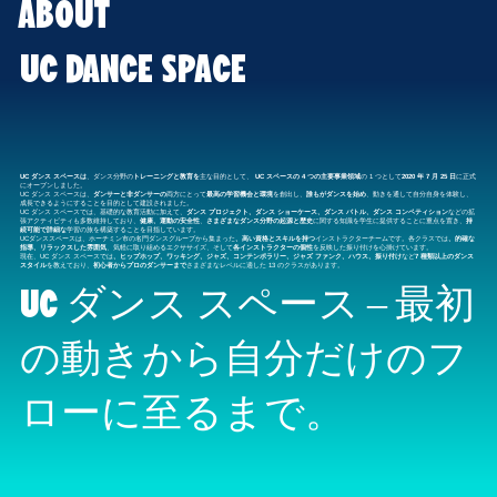
ABOUT
UC DANCE SPACE
UC ダンス スペースは
、ダンス分野の
トレーニングと教育を
主な目的として、
UC スペースの 4 つの主要事業領域
の 1 つとして
2020 年 7 月 25 日
に正式
にオープンしました。
UC ダンス スペースは、
ダンサーと非ダンサーの
両方にとって
最高の学習機会と環境
を創出し、
誰もがダンスを始め
、動きを通して自分自身を体験し、
成長できるようにすることを目的として建設されました。
UC ダンス スペースでは、基礎的な教育活動に加えて、
ダンス プロジェクト、ダンス ショーケース、ダンス バトル、ダンス コンペティション
などの拡
張アクティビティも多数維持しており、
健康、運動の安全性
、
さまざまなダンス分野の起源と歴史
に関する知識を学生に提供することに重点を置き、
持
続可能で詳細な
学習の旅を構築することを目指しています。
UCダンススペースは、ホーチミン市の名門ダンスグループから集まった
、高い資格とスキルを持つ
インストラクターチームです。各クラスでは
、的確な
指導、リラックスした雰囲気
、気軽に取り組めるエクササイズ、そして
各インストラクターの個性
を反映した振り付けを心掛けています。
現在、UC ダンス スペースでは
、ヒップホップ、ワッキング、ジャズ、コンテンポラリー、ジャズ ファンク、ハウス、振り付け
など
7 種類以上のダンス
スタイル
を教えており、
初心者からプロのダンサーまで
さまざまなレベルに適した 13 のクラスがあります。
UC ダンス スペース – 最初
の動きから自分だけのフ
ローに至るまで。