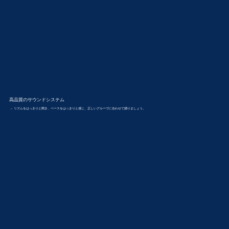
高品質のサウンドシステム
→ リズムをはっきりと聞き、ベースをはっきりと感じ、正しいグルーヴに合わせて踊りましょう。