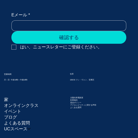
Eメール
*
確認する
はい、ニュースレターにご登録ください。
住所
営業時間
月～日: 午前10時～午後10時
100/15 フン・ヴォン、安東区
太陽光発電政策
家
利用規約
返金ポリシー
オンラインクラス
アクセシビリティに関する声明
よくある質問
イベント
ブログ
よくある質問
UCスペース