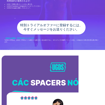
利用規約が適用されます:
UCDS で授業を受けたことがない新入生。
UCDSのFacebookとInstagramをフォローしてください
UCDSのGoogleを体験してのレビュー。
特別トライアルオファーに登録するには、
今すぐメッセージをお送りください。
（初回申込者優先、毎月枠に限りがございます）
*UCDS の学生は、UCDS で学習カードを購入する新入生 1 名を紹介すると、UC カフェでの無料ドリンク 1 杯と、U-Merch の 20% 割引券を受け取り
ます。