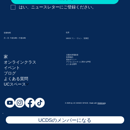
はい、ニュースレターにご登録ください。
住所
営業時間
月～日: 午前10時～午後10時
100/15 フン・ヴォン、安東区
太陽光発電政策
家
利用規約
返金ポリシー
オンラインクラス
アクセシビリティに関する声明
よくある質問
イベント
ブログ
よくある質問
UCスペース
© 2025 by UC DANCE SPACE. Made with
Web1trang
UCDSのメンバーになる