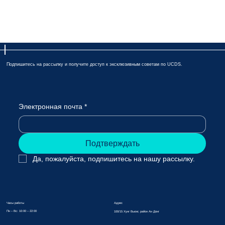
Подпишитесь на рассылку и получите доступ к эксклюзивным советам по UCDS.
Электронная почта
*
Подтверждать
Да, пожалуйста, подпишитесь на нашу рассылку.
Адрес
Часы работы
Пн – Вс: 10:00 – 22:00
100/15 Хунг Выонг, район Ан Донг