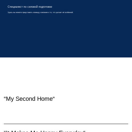
Специалист по силовой подготовке
Здесь вы можете представить команду компании и то, что делает её особенной.
УЗНАЙТЕ МНЕНИЕ НАШИХ УЧАСТНИКОВ
“My Second Home“
Используйте это место, чтобы поделиться отзывом о компании, ее продукции или услугах. Вставьте сюда цитату от реального клиента, чтобы
укрепить доверие и завоевать расположение посетителей сайта.