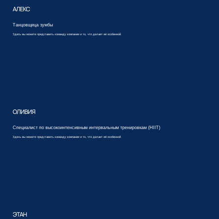
АЛЕКС
Танцовщица зумбы
Здесь вы можете представить команду компании и то, что делает её особенной.
ОЛИВИЯ
Специалист по высокоинтенсивным интервальным тренировкам (HIIT)
Здесь вы можете представить команду компании и то, что делает её особенной.
ЭТАН