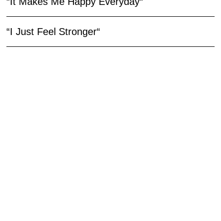
“It Makes Me Happy Everyday“
“I Just Feel Stronger“