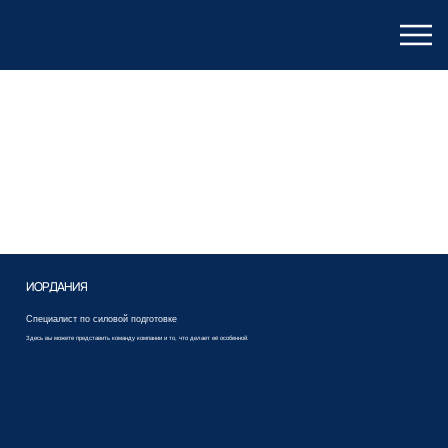
ЗАБРОНИРУЙТЕ СВОЙ ПРИВАТНЫЙ
СТОЛИК
ИНДИВИДУАЛЬНАЯ КОНСУЛЬТАЦИЯ
Здесь вы можете представить команду и рассказать о том, что делает её особенной. Опишите культуру команды и её философию
работы. Чтобы посетители сайта могли лучше понять команду, добавьте информацию об опыте и навыках её членов.
ИОРДАНИЯ
Специалист по силовой подготовке
Здесь вы можете представить команду компании и то, что делает её особенной.