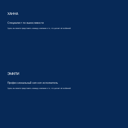
ХАННА
Специалист по выносливости
Здесь вы можете представить команду компании и то, что делает её особенной.
ЭМИЛИ
Профессиональный хип-хоп исполнитель
Здесь вы можете представить команду компании и то, что делает её особенной.