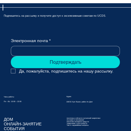
Подпишитесь на рассылку и получите доступ к эксклюзивным советам по UCDS.
Электронная почта
*
Подтверждать
Да, пожалуйста, подпишитесь на нашу рассылку.
Адрес
Часы работы
Пн – Вс: 10:00 – 22:00
100/15 Хунг Выонг, район Ан Донг
ДОМ
политика в области солнечной энергетики
Условия и положения
Политика возврата средств
ОНЛАЙН-ЗАНЯТИЕ
Заявление о доступности
Часто задаваемые вопросы
СОБЫТИЯ