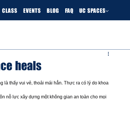
E CLASS
EVENTS
BLOG
FAQ
UC SPACES
nce heals
 là thấy vui vẻ, thoải mái hẳn. Thực ra có lý do khoa 
uôn nỗ lực xây dựng một không gian an toàn cho mọi 