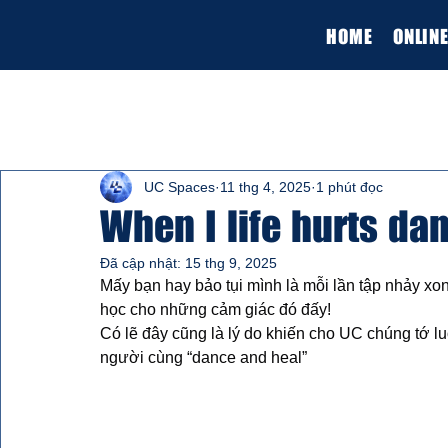
HOME
ONLIN
Tất cả bài viết
Kiến thức
Thông tin các lớp học
UC Spaces
11 thg 4, 2025
1 phút đọc
When I life hurts da
Đã cập nhật:
15 thg 9, 2025
Mấy bạn hay bảo tụi mình là mỗi lần tập nhảy xong
học cho những cảm giác đó đấy!
Có lẽ đây cũng là lý do khiến cho UC chúng tớ l
người cùng “dance and heal”