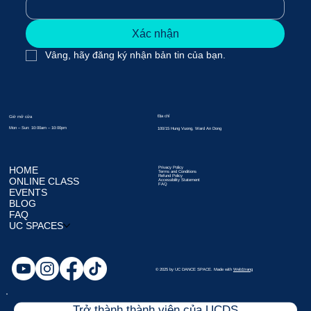
Xác nhận
Vâng, hãy đăng ký nhận bản tin của bạn.
Địa chỉ
Giờ mở cửa
Mon – Sun: 10:00am – 10:00pm
100/15 Hung Vuong, Ward An Dong
HOME
Privacy Policy
Terms and Conditions
Refund Policy
ONLINE CLASS
Accessibility Statement
FAQ
EVENTS
BLOG
FAQ
UC SPACES
© 2025 by UC DANCE SPACE. Made with
Web1trang
Trở thành thành viên của UCDS