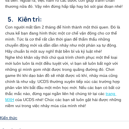
và bền. Ngoài ra, việc nắm rõ các bước còn giúp tránh chấn 
thương nữa đó. Vậy nên đừng hấp tấp hay bỏ sót giai đoạn nhé!
Kiên trì:
Con người mất tầm 2 tháng để hình thành một thói quen. Đó là 
chưa kể bạn đang hình thức một cơ chế vận động cho cơ thể 
mình. Tức là cơ thể rất cần thời gian để thẩm thấu những 
chuyển động mới và dần dần nhảy như một phản xạ tự động. 
Hãy chuẩn bị một suy nghĩ thật bền bỉ và kỷ luật nhé!
Nghe khó khăn vậy thôi chứ quá trình chinh phục một thể loại 
mới luôn luôn là một điều tuyệt vời, vì bạn sẽ luôn bất ngờ với 
những gì mình gom nhặt được trong quãng đường đó. Chơi 
game thì khi dạo bản đồ sẽ nhặt được vũ khí, nhảy múa cũng 
chính là như vậy. UCDS thường xuyên tiếp xúc các trường hợp 
phân vân khi bắt đầu một môn học mới. Nếu các bạn có bất cứ 
thắc mắc nào, đừng ngại ngần liên hệ chúng tớ tại các 
trang 
MXH
 của UCDS nhé! Chúc các bạn sẽ luôn gặt hái được những 
niềm vui trong việc nhảy múa của mình nhé!
Kiến thức