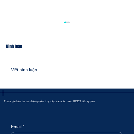
Bình luận
Viết bình luận...
UCDS Mọi thông tin chi tiết bạn nên biết
Tham gia bản tin và nhận quyền truy cập vào các mẹo UCDS độc quyền
Email
*