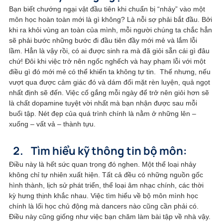
Bạn biết chướng ngại vật đầu tiên khi chuẩn bị “nhảy” vào một 
môn học hoàn toàn mới là gì không? Là nỗi sợ phải bắt đầu. Bởi 
khi ra khỏi vùng an toàn của mình, mỗi người chúng ta chắc hẳn 
sẽ phải bước những bước đi đầu tiên đầy mới mẻ và lắm lỗi 
lầm. Hẳn là vậy rồi, có ai được sinh ra mà đã giỏi sẵn cái gì đâu 
chứ! Đôi khi việc trở nên ngốc nghếch và hay phạm lỗi với một 
điều gì đó mới mẻ có thể khiến ta không tự tin.  Thế nhưng, nếu 
vượt qua được cảm giác đó và dám đối mặt rèn luyện, quả ngọt 
nhất định sẽ đến. Việc cố gắng mỗi ngày để trở nên giỏi hơn sẽ 
là chất dopamine tuyệt vời nhất mà bạn nhận được sau mỗi 
buổi tập. Nét đẹp của quá trình chính là nằm ở những lên – 
xuống – vất vả – thành tựu. 
Tìm hiểu kỹ thông tin bộ môn:
Điều này là hết sức quan trọng đó nghen. Một thể loại nhảy 
không chỉ tự nhiên xuất hiện. Tất cả đều có những nguồn gốc 
hình thành, lịch sử phát triển, thể loại âm nhạc chính, các thời 
kỳ hưng thịnh khắc nhau. Việc tìm hiểu về bộ môn mình học 
chính là lối học chủ động mà dancers nào cũng cần phải có. 
Điều này cũng giống như việc bạn chăm làm bài tập về nhà vậy. 