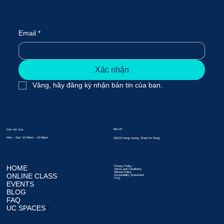
Email
*
Xác nhận
Vâng, hãy đăng ký nhận bản tin của bạn.
Địa chỉ
Giờ mở cửa
Mon – Sun: 10:00am – 10:00pm
100/15 Hung Vuong, Ward An Dong
HOME
Privacy Policy
Terms and Conditions
Refund Policy
ONLINE CLASS
Accessibility Statement
FAQ
EVENTS
BLOG
FAQ
UC SPACES