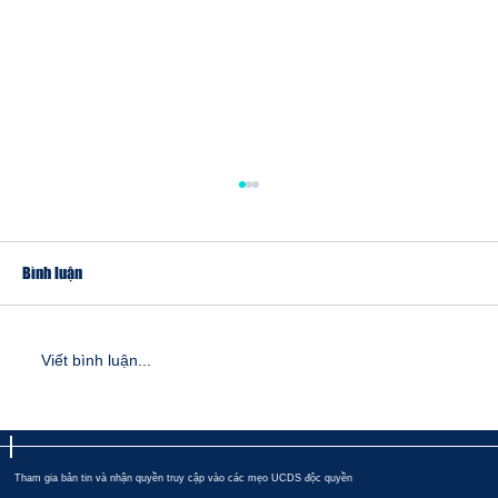
Bình luận
Viết bình luận...
5 thói quen xấu khiến bạn nhảy múa tuột dốc
Tham gia bản tin và nhận quyền truy cập vào các mẹo UCDS độc quyền